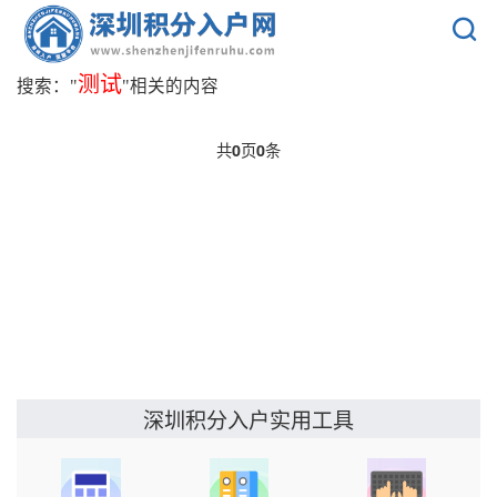
测试
搜索："
"相关的内容
共
0
页
0
条
实用工具
深圳积分入户