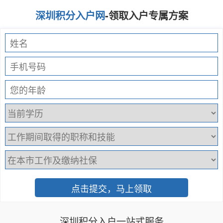
深圳积分入户网
-领取入户专属方案
深圳积分入户一站式服务