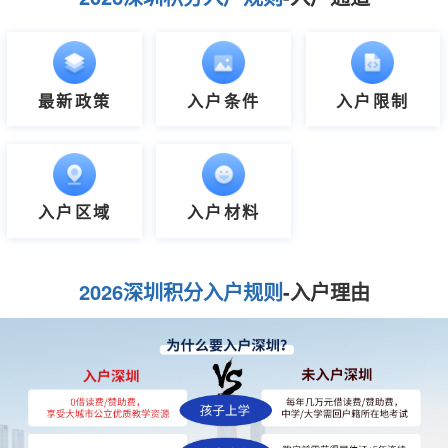
最新政策
入户条件
入户限制
入户区域
入户材料
2026深圳积分入户规则
-入户理由