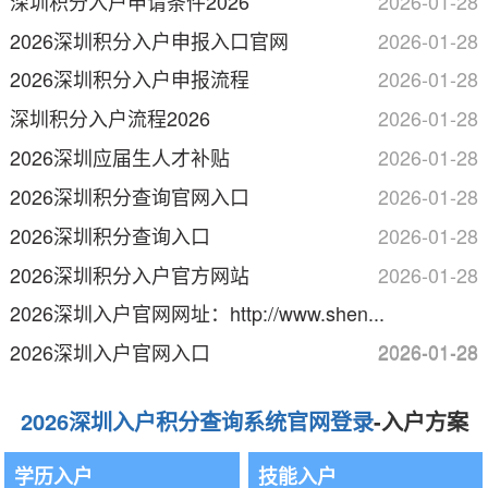
深圳积分入户申请条件2026
2026-01-28
2026深圳积分入户申报入口官网
2026-01-28
2026深圳积分入户申报流程
2026-01-28
深圳积分入户流程2026
2026-01-28
2026深圳应届生人才补贴
2026-01-28
2026深圳积分查询官网入口
2026-01-28
2026深圳积分查询入口
2026-01-28
2026深圳积分入户官方网站
2026-01-28
2026深圳入户官网网址：http://www.shen...
2026-01-28
2026深圳入户官网入口
2026-01-28
2026深圳入户积分查询系统官网登录
-入户方案
学历入户
技能入户