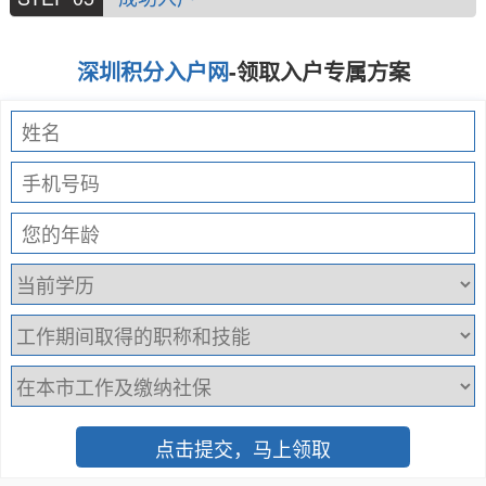
深圳积分入户网
-领取入户专属方案