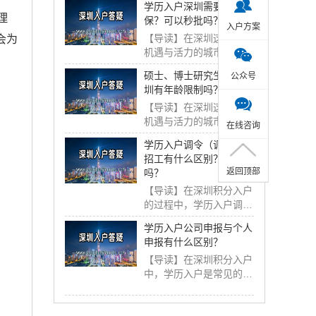
学历入户深圳需要多久社
理
保？可以秒批吗？
入户方案
【导读】在深圳这座充满
会为
机遇与活力的城市，学历
入户是许多人落户...
硕士、博士研究生入户深
公众号
圳有年龄限制吗？
【导读】在深圳这座充满
机遇与活力的城市，硕
在线咨询
士、博士研究生入户...
学历入户调令（调干）和
招工有什么区别？影响大
返回顶部
吗？
【导读】在深圳积分入户
的过程中，学历入户调令
分为调干和招工两...
学历入户公司申报与个人
申报有什么区别？
【导读】在深圳积分入户
中，学历入户是常见的方
式之一，而学历入...