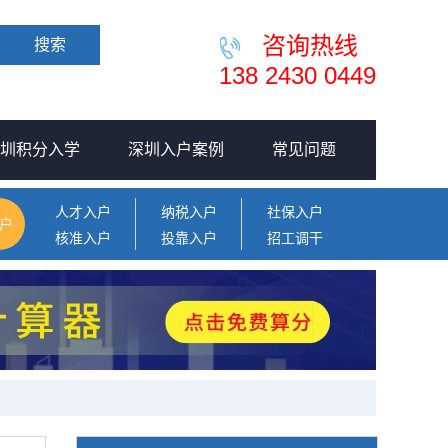
咨询热线
搜索
138 2430 0449
圳积分入学
深圳入户案例
常见问题
人才入户
纳税入户
社保入户
户
核准入户
投靠入户
招工调干