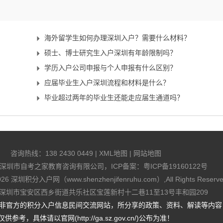
海外留学生如何办理深圳入户？需要什么材料？
硕士、博士研究生入户深圳有年龄限制吗？
学历入户公司申报与个人申报有什么区别？
应届毕业生入户深圳流程和材料是什么？
毕业超过两年的毕业生还能走应届生通道吗？
咨询热线：
138 2430 0449
|
XML地图
|
网站地图
深圳市自考之家教育咨询有限公司，ICP备案：
粤ICP备19160122号
026
深圳积分入户网（www.shenzhenjifenruhu.com）
,All Rights Reserv
深圳市宝安区西乡街道共乐社区宝莲新村十二巷11至13号丰和园209
非官方的积分入户信息民间交流网站，所分享的政策、资料、解读等内容
仅供参考，具体请以官网(http://ga.sz.gov.cn/)公布为准！