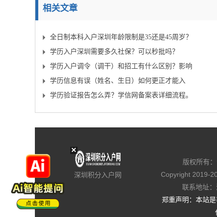
相关文章
全日制本科入户深圳年龄限制是35还是45周岁？
学历入户深圳需要多久社保？可以秒批吗？
学历入户调令（调干）和招工有什么区别？影响
大吗？
学历信息有误（姓名、生日）如何更正才能入
户？
学历验证报告怎么弄？学信网备案表详细流程。
×
版权所有：
Copyright 2019-
2
深圳积分入户网
联系地址：
郑重声明：本站是