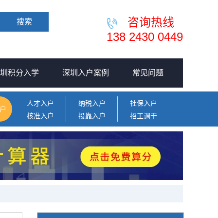
咨询热线
搜索
138 2430 0449
圳积分入学
深圳入户案例
常见问题
人才入户
纳税入户
社保入户
户
核准入户
投靠入户
招工调干