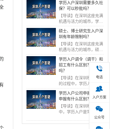
学历入户深圳需要多久社
全
保？可以秒批吗？
【导读】在深圳这座充满
机遇与活力的城市，学历
入户是许多人落户...
硕士、博士研究生入户深
圳有年龄限制吗？
【导读】在深圳这座充满
机遇与活力的城市，硕
士、博士研究生入户...
的
学历入户调令（调干）和
招工有什么区别？影响大
吗？
电话
【导读】在深圳积分入户
的过程中，学历入户调令
有
分为调干和招工两...
学历入户公司申报与个人
入户方案
申报有什么区别？
【导读】在深圳积分入户
中，学历入户是常见的方
式之一，而学历入...
公众号
个