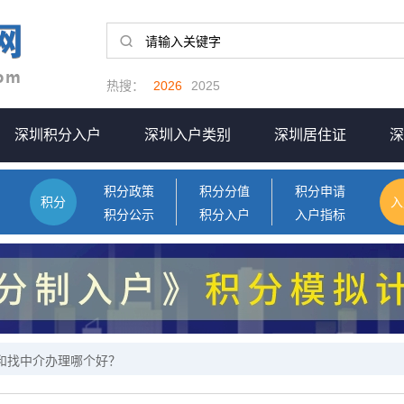
热搜：
2026
2025
深圳积分入户
深圳入户类别
深圳居住证
深
积分政策
积分分值
积分申请
积分
入
积分公示
积分入户
入户指标
户和找中介办理哪个好？