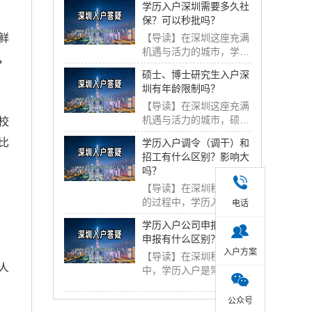
学历入户深圳需要多久社
保？可以秒批吗？
【导读】在深圳这座充满
鲜
机遇与活力的城市，学历
，
入户是许多人落户...
硕士、博士研究生入户深
圳有年龄限制吗？
【导读】在深圳这座充满
机遇与活力的城市，硕
校
士、博士研究生入户...
比
学历入户调令（调干）和
招工有什么区别？影响大
吗？
【导读】在深圳积分入户
的过程中，学历入户调令
电话
分为调干和招工两...
学历入户公司申报与个人
申报有什么区别？
入户方案
【导读】在深圳积分入户
人
中，学历入户是常见的方
式之一，而学历入...
公众号