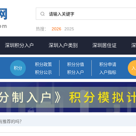
热搜：
2026
2025
深圳积分入户
深圳入户类别
深圳居住证
深
积分政策
积分分值
积分申请
积分
入
积分公示
积分入户
入户指标
构有推荐的吗？