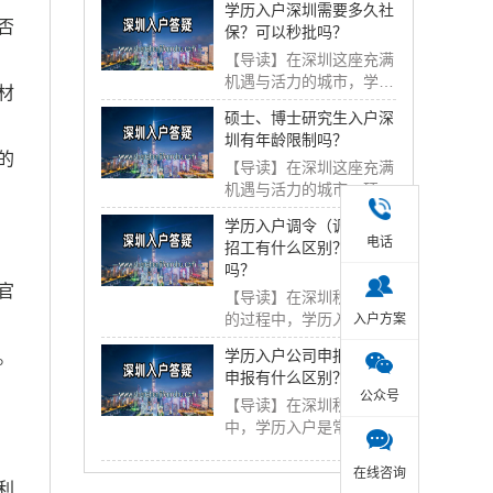
学历入户深圳需要多久社
否
保？可以秒批吗？
【导读】在深圳这座充满
机遇与活力的城市，学历
材
入户是许多人落户...
硕士、博士研究生入户深
圳有年龄限制吗？
的
【导读】在深圳这座充满
机遇与活力的城市，硕
士、博士研究生入户...
学历入户调令（调干）和
电话
招工有什么区别？影响大
吗？
官
【导读】在深圳积分入户
的过程中，学历入户调令
入户方案
分为调干和招工两...
学历入户公司申报与个人
。
申报有什么区别？
公众号
【导读】在深圳积分入户
中，学历入户是常见的方
式之一，而学历入...
在线咨询
利