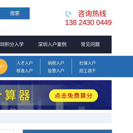
咨询热线
搜索
138 2430 0449
圳积分入学
深圳入户案例
常见问题
人才入户
纳税入户
社保入户
户
核准入户
投靠入户
招工调干